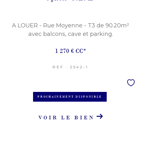
Terrasse
Parking
Piscine
A LOUER - Rue Moyenne - T3 de 90.20m²
FILTRER PAR
avec balcons, cave et parking.
Coups De Coeur
Exclusivités
Nouveautés
1 270 €
CC*
RECHERCHER
REF : 2542-1
PROCHAINEMENT DISPONIBLE
VOIR LE BIEN