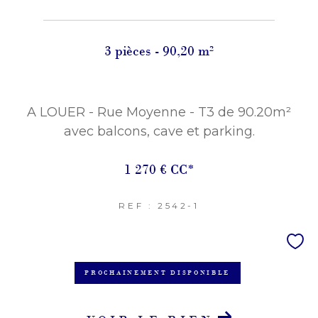
Terrasse
Parking
Piscine
3 pièces - 90,20 m²
FILTRER PAR
Coups De Coeur
Exclusivités
Nouveautés
A LOUER - Rue Moyenne - T3 de 90.20m²
avec balcons, cave et parking.
RECHERCHER
1 270 €
CC*
REF : 2542-1
PROCHAINEMENT DISPONIBLE