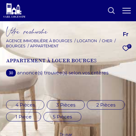
V
o
r
e
r
e
c
e
c
e
Fr
AGENCE IMMOBILIÈRE À BOURGES
LOCATION
CHER
BOURGES
APPARTEMENT
0
EFFECTUER UNE
RECHERCHE
APPARTEMENT À LOUER BOURGES
et trouver le bien qui correspond à vos
annonce(s) trouvée(s) selon vos critères
30
critères
Type d'offre
Location
4 Pièces
3 Pièces
2 Pièces
Type de bien
1 Pièce
5 Pièces
Type de bien
Tri par