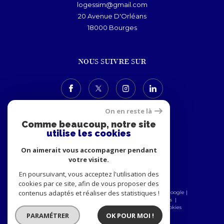
logessim@gmail.com
20 Avenue D'Orléans
18000
bourges
NOUS SUIVRE SUR
On en reste là
Comme beaucoup, notre site
utilise les cookies
ADHÉRENTS
On aimerait vous accompagner pendant
votre visite.
En poursuivant, vous acceptez l'utilisation des
cookies par ce site, afin de vous proposer des
contenus adaptés et réaliser des statistiques !
© 2026 | Tous droits réservés | Traduction powered by Google |
Nos honoraires
Plan du site
Mentions légales
Admin
Nos partenaires
Politique RGPD
Cookies
PARAMÉTRER
OK POUR MOI !