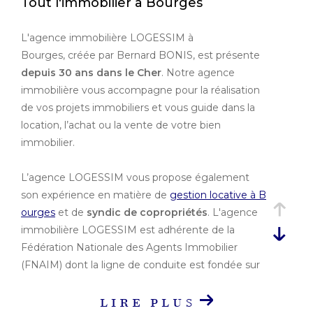
Tout l'immobilier à Bourges
Ville
L'agence immobilière LOGESSIM à
Bourges, créée par Bernard BONIS, est présente
Budget
depuis 30 ans dans le Cher
. Notre agence
Budget
immobilière vous accompagne pour la réalisation
de vos projets immobiliers et vous guide dans la
Surface
location, l’achat ou la vente de votre bien
immobilier.
Surface
Pièces
L’agence LOGESSIM vous propose également
son expérience en matière de
gestion locative à B
Pièces
ourges
et de
syndic de copropriétés
. L'agence
Référence
immobilière LOGESSIM est adhérente de la
Fédération Nationale des Agents Immobilier
(FNAIM) dont la ligne de conduite est fondée sur
le professionnalisme, l'éthique et la déontologie.
AFFINER LES
LIRE PLUS
CRITÈRES