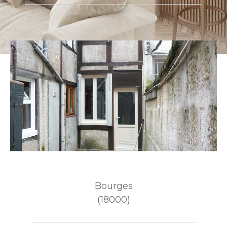
Ville
Budget
Budget
Surface
Surface
Pièces
Pièces
Référence
Bourges
(18000)
AFFINER LES
CRITÈRES