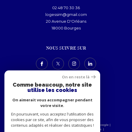
02 48 70 30 36
logessim@gmail.com
20 Avenue D'Orléans
18000
bourges
NOUS SUIVRE SUR
On en reste là
Comme beaucoup, notre site
utilise les cookies
ADHÉRENTS
On aimerait vous accompagner pendant
votre visite.
En poursuivant, vous acceptez l'utilisation des
cookies par ce site, afin de vous proposer des
contenus adaptés et réaliser des statistiques !
© 2026 | Tous droits réservés | Traduction powered by Google |
Nos honoraires
Plan du site
Mentions légales