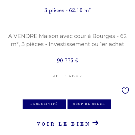
3 pièces - 62,10 m²
Terrasse
Parking
Piscine
FILTRER PAR
A VENDRE Maison avec cour à Bourges - 62
Coups De Coeur
Exclusivités
Nouveautés
m², 3 pièces - Investissement ou 1er achat
RECHERCHER
90 775 €
REF : 4802
EXCLUSIVITÉ
COUP DE COEUR
VOIR LE BIEN