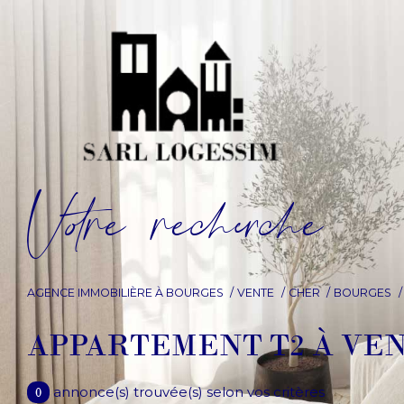
V
o
r
e
r
e
c
e
c
e
AGENCE IMMOBILIÈRE À BOURGES
VENTE
CHER
BOURGES
APPARTEMENT T2 À VE
annonce(s) trouvée(s) selon vos critères
0