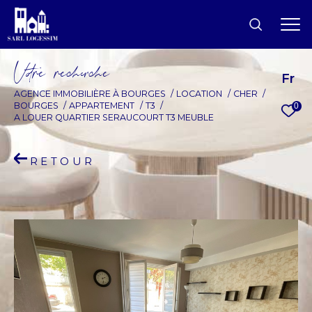
V
o
r
e
r
e
c
e
c
e
Fr
AGENCE IMMOBILIÈRE À BOURGES
LOCATION
CHER
BOURGES
APPARTEMENT
T3
0
A LOUER QUARTIER SERAUCOURT T3 MEUBLE
RETOUR