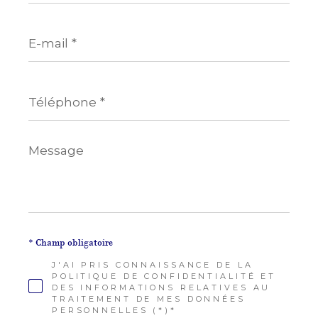
E-
mail
*
Téléphone
*
Message
*
* Champ obligatoire
J'AI PRIS CONNAISSANCE DE LA
POLITIQUE DE CONFIDENTIALITÉ ET
DES INFORMATIONS RELATIVES AU
TRAITEMENT DE MES DONNÉES
PERSONNELLES (*)*