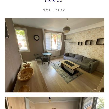
740 €
CC*
REF : 1920