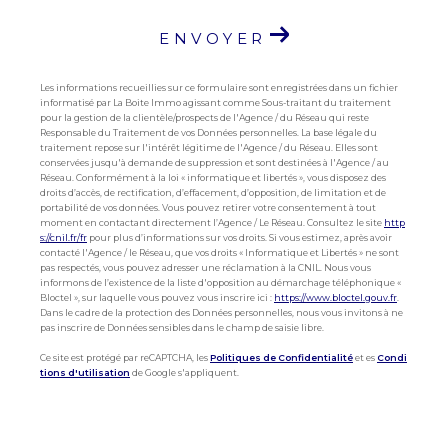
ENVOYER
Les informations recueillies sur ce formulaire sont enregistrées dans un fichier
informatisé par La Boite Immo agissant comme Sous-traitant du traitement
pour la gestion de la clientèle/prospects de l'Agence / du Réseau qui reste
Responsable du Traitement de vos Données personnelles. La base légale du
traitement repose sur l'intérêt légitime de l'Agence / du Réseau. Elles sont
conservées jusqu'à demande de suppression et sont destinées à l'Agence / au
Réseau. Conformément à la loi « informatique et libertés », vous disposez des
droits d’accès, de rectification, d’effacement, d’opposition, de limitation et de
portabilité de vos données. Vous pouvez retirer votre consentement à tout
moment en contactant directement l’Agence / Le Réseau. Consultez le site
http
s://cnil.fr/fr
pour plus d’informations sur vos droits. Si vous estimez, après avoir
contacté l'Agence / le Réseau, que vos droits « Informatique et Libertés » ne sont
pas respectés, vous pouvez adresser une réclamation à la CNIL. Nous vous
informons de l’existence de la liste d'opposition au démarchage téléphonique «
Bloctel », sur laquelle vous pouvez vous inscrire ici :
https://www.bloctel.gouv.fr
.
Dans le cadre de la protection des Données personnelles, nous vous invitons à ne
pas inscrire de Données sensibles dans le champ de saisie libre.
Ce site est protégé par reCAPTCHA, les
Politiques de Confidentialité
et es
Condi
tions d'utilisation
de Google s'appliquent.