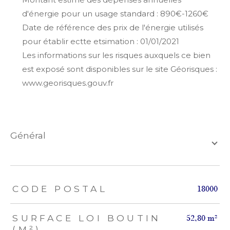
d'énergie pour un usage standard : 890€-1260€
Date de référence des prix de l'énergie utilisés
pour établir ectte etsimation : 01/01/2021
Les informations sur les risques auxquels ce bien
est exposé sont disponibles sur le site Géorisques :
www.georisques.gouv.fr
général
TRAD_ZEPHYR_Caracteristique
TRAD_ZEPHYR_Valeurs
CODE POSTAL
18000
SURFACE LOI BOUTIN
52,80 m²
(M²)