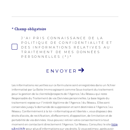
* Champ obligatoire
J'AI PRIS CONNAISSANCE DE LA
POLITIQUE DE CONFIDENTIALITÉ ET
DES INFORMATIONS RELATIVES AU
TRAITEMENT DE MES DONNÉES
PERSONNELLES (*)*
ENVOYER
Les informations recueillies sur ce formulaire sont enregistrées dans un fichier
informatisé par La Boite Immo agissant comme Sous-traitant du traitement
pour la gestion de la clientèle/prospects de l'Agence / du Réseau qui reste
Responsable du Traitement de vos Données personnelles. La base légale du
traitement repose sur l'intérêt légitime de l'Agence / du Réseau. Elles sont
conservées jusqu'à demande de suppression et sont destinées à l'Agence / au
Réseau. Conformément à la loi « informatique et libertés », vous disposez des
droits d’accès, de rectification, d’effacement, d’opposition, de limitation et de
portabilité de vos données. Vous pouvez retirer votre consentement à tout
moment en contactant directement l’Agence / Le Réseau. Consultez le site
http
s://cnil.fr/fr
pour plus d’informations sur vos droits. Si vous estimez, après avoir