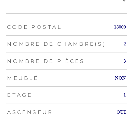
TRAD_ZEPHYR_Caracteristique
TRAD_ZEPHYR_Valeurs
CODE POSTAL
18000
NOMBRE DE CHAMBRE(S)
2
NOMBRE DE PIÈCES
3
MEUBLÉ
NON
ETAGE
1
ASCENSEUR
OUI