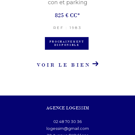
con et parking
825 €
CC*
REF : 1983
PROCHAINEMENT
DISPONIBLE
VOIR LE BIEN
AGENCE LOGESSIM
02 48 70 30 36
logessim@gmail.com