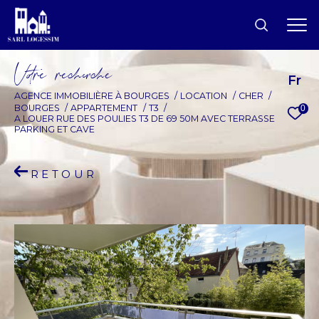
V
o
r
e
r
e
c
e
c
e
Fr
AGENCE IMMOBILIÈRE À BOURGES
LOCATION
CHER
BOURGES
APPARTEMENT
T3
0
A LOUER RUE DES POULIES T3 DE 69 50M AVEC TERRASSE
PARKING ET CAVE
RETOUR