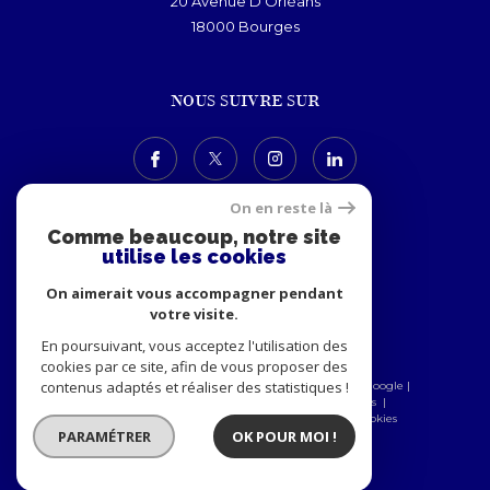
20 Avenue D'Orléans
18000
bourges
NOUS SUIVRE SUR
On en reste là
Comme beaucoup, notre site
utilise les cookies
ADHÉRENTS
On aimerait vous accompagner pendant
votre visite.
En poursuivant, vous acceptez l'utilisation des
cookies par ce site, afin de vous proposer des
contenus adaptés et réaliser des statistiques !
© 2026 | Tous droits réservés | Traduction powered by Google |
Nos honoraires
Plan du site
Mentions légales
Admin
Nos partenaires
Politique RGPD
Cookies
PARAMÉTRER
OK POUR MOI !