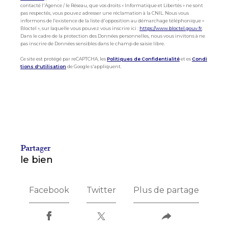
contacté l'Agence / le Réseau, que vos droits « Informatique et Libertés » ne sont
pas respectés, vous pouvez adresser une réclamation à la CNIL. Nous vous
informons de l’existence de la liste d'opposition au démarchage téléphonique «
Bloctel », sur laquelle vous pouvez vous inscrire ici :
https://www.bloctel.gouv.fr
.
Dans le cadre de la protection des Données personnelles, nous vous invitons à ne
pas inscrire de Données sensibles dans le champ de saisie libre.
Ce site est protégé par reCAPTCHA, les
Politiques de Confidentialité
et es
Condi
tions d'utilisation
de Google s'appliquent.
partager
le bien
Facebook
Twitter
Plus de partage