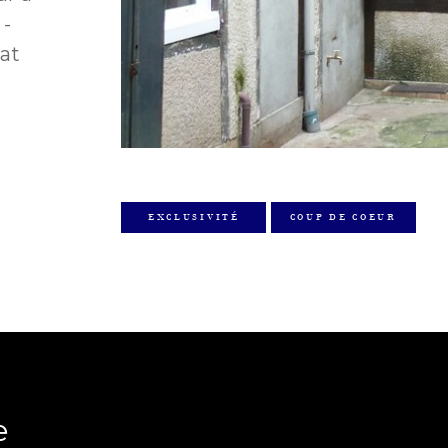
 -
at
EXCLUSIVITÉ
COUP DE COEUR
e