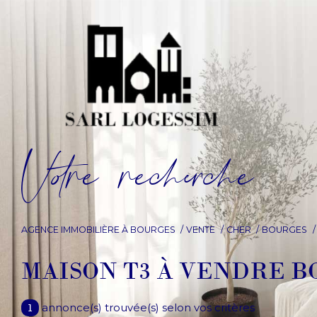
V
o
r
e
r
e
c
e
c
e
AGENCE IMMOBILIÈRE À BOURGES
VENTE
CHER
BOURGES
MAISON T3 À VENDRE 
annonce(s) trouvée(s) selon vos critères
1