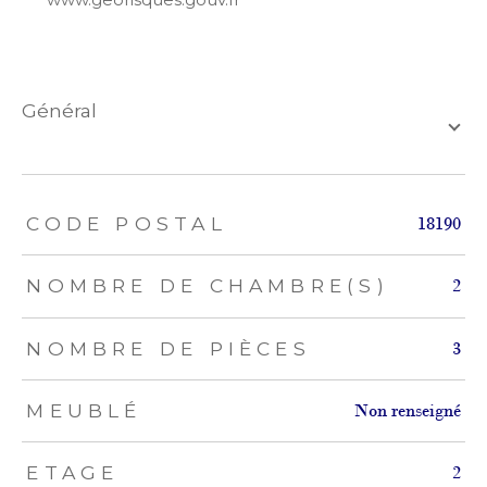
général
TRAD_ZEPHYR_Caracteristique
TRAD_ZEPHYR_Valeurs
CODE POSTAL
18190
NOMBRE DE CHAMBRE(S)
2
NOMBRE DE PIÈCES
3
MEUBLÉ
Non renseigné
ETAGE
2