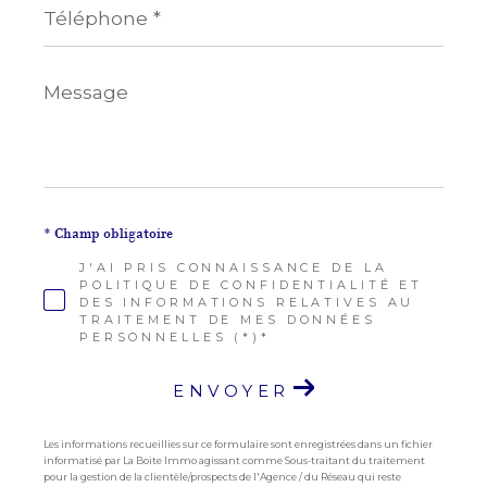
*
Message
*
* Champ obligatoire
J'AI PRIS CONNAISSANCE DE LA
POLITIQUE DE CONFIDENTIALITÉ ET
DES INFORMATIONS RELATIVES AU
TRAITEMENT DE MES DONNÉES
PERSONNELLES (*)*
ENVOYER
Les informations recueillies sur ce formulaire sont enregistrées dans un fichier
informatisé par La Boite Immo agissant comme Sous-traitant du traitement
pour la gestion de la clientèle/prospects de l'Agence / du Réseau qui reste