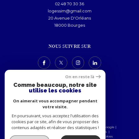
02 48 70 30 36
logessim@gmail.com
20 Avenue D'Orléans
18000
bourges
NOUS SUIVRE SUR
On en reste là
Comme beaucoup, notre site
utilise les cookies
ADHÉRENTS
On aimerait vous accompagner pendant
votre visite.
En poursuivant, vous acceptez l'utilisation des
cookies par ce site, afin de vous proposer des
contenus adaptés et réaliser des statistiques !
© 2026 | Tous droits réservés | Traduction powered by Google |
Nos honoraires
Plan du site
Mentions légales
Admin
Nos partenaires
Politique RGPD
Cookies