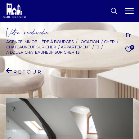
V
o
r
e
r
e
c
e
c
e
Fr
AGENCE IMMOBILIÈRE À BOURGES
LOCATION
CHER
CHATEAUNEUF SUR CHER
APPARTEMENT
T3
0
A LOUER CHATEAUNEUF SUR CHER T3
RETOUR