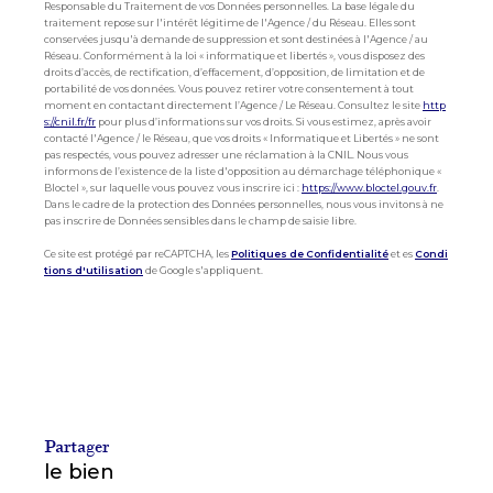
Responsable du Traitement de vos Données personnelles. La base légale du
traitement repose sur l'intérêt légitime de l'Agence / du Réseau. Elles sont
conservées jusqu'à demande de suppression et sont destinées à l'Agence / au
Réseau. Conformément à la loi « informatique et libertés », vous disposez des
droits d’accès, de rectification, d’effacement, d’opposition, de limitation et de
portabilité de vos données. Vous pouvez retirer votre consentement à tout
moment en contactant directement l’Agence / Le Réseau. Consultez le site
http
s://cnil.fr/fr
pour plus d’informations sur vos droits. Si vous estimez, après avoir
contacté l'Agence / le Réseau, que vos droits « Informatique et Libertés » ne sont
pas respectés, vous pouvez adresser une réclamation à la CNIL. Nous vous
informons de l’existence de la liste d'opposition au démarchage téléphonique «
Bloctel », sur laquelle vous pouvez vous inscrire ici :
https://www.bloctel.gouv.fr
.
Dans le cadre de la protection des Données personnelles, nous vous invitons à ne
pas inscrire de Données sensibles dans le champ de saisie libre.
Ce site est protégé par reCAPTCHA, les
Politiques de Confidentialité
et es
Condi
tions d'utilisation
de Google s'appliquent.
partager
le bien