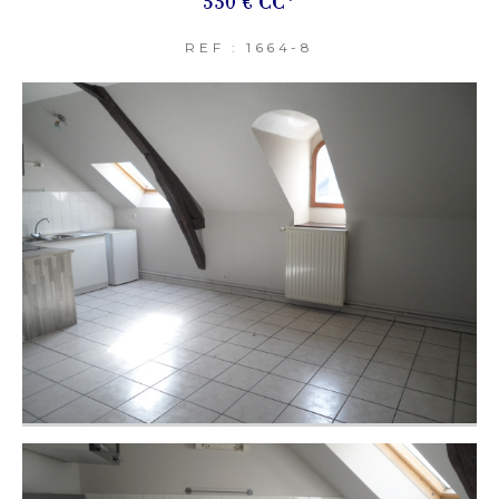
530 €
CC*
REF : 1664-8