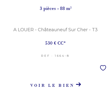
3 pièces - 88 m²
Terrasse
Parking
Piscine
FILTRER PAR
A LOUER - Châteauneuf Sur Cher - T3
Coups De Coeur
Exclusivités
Nouveautés
530 €
CC*
RECHERCHER
REF : 1664-8
VOIR LE BIEN