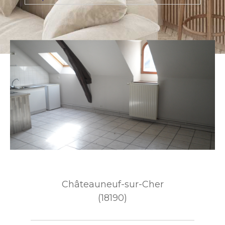
Ville
Budget
Budget
Surface
Surface
Pièces
Pièces
Référence
Châteauneuf-sur-Cher
(18190)
AFFINER LES
CRITÈRES