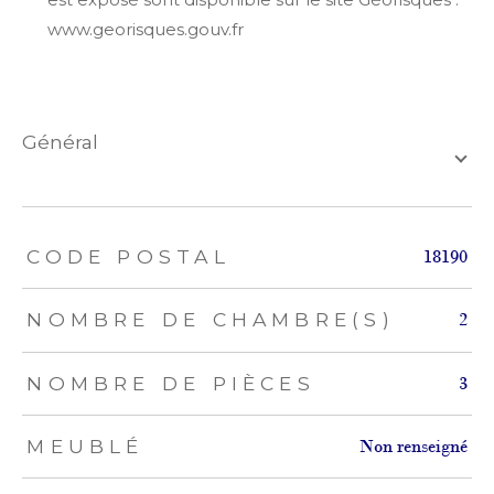
www.georisques.gouv.fr
général
TRAD_ZEPHYR_Caracteristique
TRAD_ZEPHYR_Valeurs
CODE POSTAL
18190
NOMBRE DE CHAMBRE(S)
2
NOMBRE DE PIÈCES
3
MEUBLÉ
Non renseigné