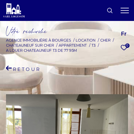
V
o
r
e
r
e
c
e
c
e
Fr
AGENCE IMMOBILIÈRE À BOURGES
LOCATION
CHER
CHATEAUNEUF SUR CHER
APPARTEMENT
T3
0
A LOUER CHATEAUNEUF T3 DE 77 95M
RETOUR