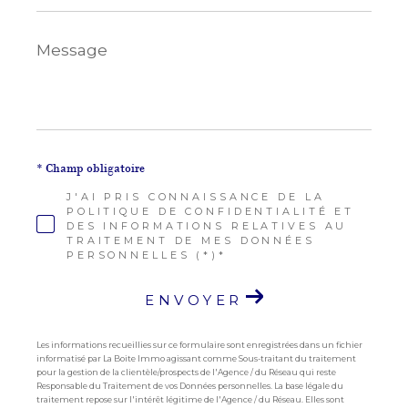
Message
*
* Champ obligatoire
J'AI PRIS CONNAISSANCE DE LA
POLITIQUE DE CONFIDENTIALITÉ ET
DES INFORMATIONS RELATIVES AU
TRAITEMENT DE MES DONNÉES
PERSONNELLES (*)*
ENVOYER
Les informations recueillies sur ce formulaire sont enregistrées dans un fichier
informatisé par La Boite Immo agissant comme Sous-traitant du traitement
pour la gestion de la clientèle/prospects de l'Agence / du Réseau qui reste
Responsable du Traitement de vos Données personnelles. La base légale du
traitement repose sur l'intérêt légitime de l'Agence / du Réseau. Elles sont