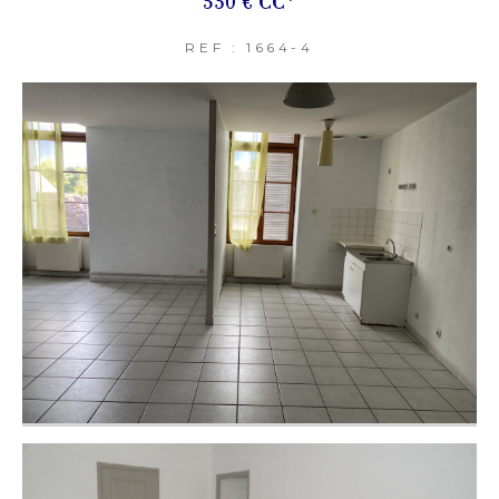
530 €
CC*
REF : 1664-4