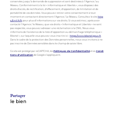
conservées jusqu'à demande de suppression et sont destinées à l'Agence / au
Réseau. Conformément à la loi « informatique et libertés », vous disposez des
droits d’accès, de rectification, d’effacement, d’opposition, de limitation et de
portabilité de vos données. Vous pouvez retirer votre consentement à tout
moment en contactant directement l’Agence / Le Réseau. Consultez le site
http
s://cnil.fr/fr
pour plus d’informations sur vos droits. Si vous estimez, après avoir
contacté l'Agence / le Réseau, que vos droits « Informatique et Libertés » ne sont
pas respectés, vous pouvez adresser une réclamation à la CNIL. Nous vous
informons de l’existence de la liste d'opposition au démarchage téléphonique «
Bloctel », sur laquelle vous pouvez vous inscrire ici :
https://www.bloctel.gouv.fr
.
Dans le cadre de la protection des Données personnelles, nous vous invitons à ne
pas inscrire de Données sensibles dans le champ de saisie libre.
Ce site est protégé par reCAPTCHA, les
Politiques de Confidentialité
et es
Condi
tions d'utilisation
de Google s'appliquent.
partager
le bien