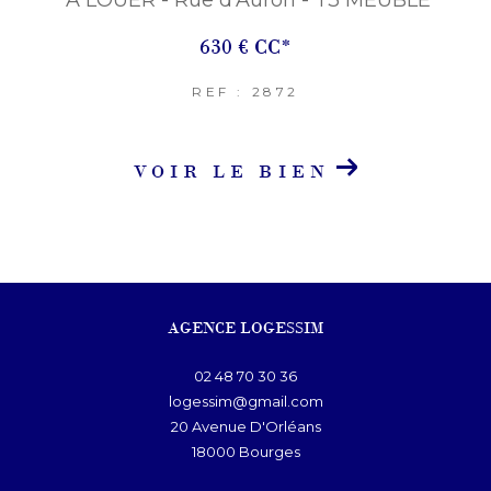
630 €
CC*
REF : 2872
VOIR LE BIEN
AGENCE LOGESSIM
02 48 70 30 36
logessim@gmail.com
20 Avenue D'Orléans
18000
bourges