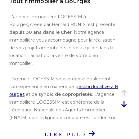
Tout l'immobilier à Bourges
Ville
L'agence immobilière LOGESSIM à
Bourges, créée par Bernard BONIS, est présente
Budget
depuis 30 ans dans le Cher
. Notre agence
Budget
immobilière vous accompagne pour la réalisation
de vos projets immobiliers et vous guide dans la
Surface
location, l’achat ou la vente de votre bien
immobilier.
Surface
Pièces
L’agence LOGESSIM vous propose également
son expérience en matière de
gestion locative à B
Pièces
ourges
et de
syndic de copropriétés
. L'agence
Référence
immobilière LOGESSIM est adhérente de la
Fédération Nationale des Agents Immobilier
(FNAIM) dont la ligne de conduite est fondée sur
le professionnalisme, l'éthique et la déontologie.
AFFINER LES
LIRE PLUS
CRITÈRES