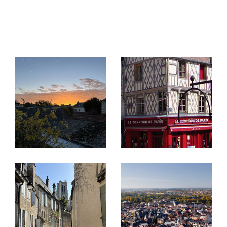
Vous souhaitez acheter, une maison, un
appartement, un terrain dans le département du
Terrasse
Parking
Piscine
Cher ? L'agence SARL LOGESSIM vous propose
FILTRER PAR
un large choix de
biens immobiliers à vendre à Bo
urges
et sa région. Découvrez aussi tous nos
Coups De Coeur
Exclusivités
Nouveautés
biens en location
sur notre site internet : studios,
appartements, maisons, commerces...
RECHERCHER
Vous avez une question ou souhaitez visiter un
bien immobilier ? N’hésitez pas, venez nous
rendre visite ou contactez-nous.