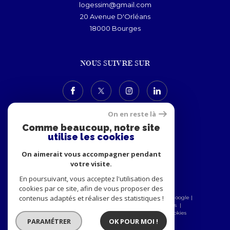
logessim@gmail.com
20 Avenue D'Orléans
18000
bourges
NOUS SUIVRE SUR
On en reste là
Comme beaucoup, notre site
utilise les cookies
ADHÉRENTS
On aimerait vous accompagner pendant
votre visite.
En poursuivant, vous acceptez l'utilisation des
cookies par ce site, afin de vous proposer des
contenus adaptés et réaliser des statistiques !
© 2026 | Tous droits réservés | Traduction powered by Google |
Nos honoraires
Plan du site
Mentions légales
Admin
Nos partenaires
Politique RGPD
Cookies
PARAMÉTRER
OK POUR MOI !