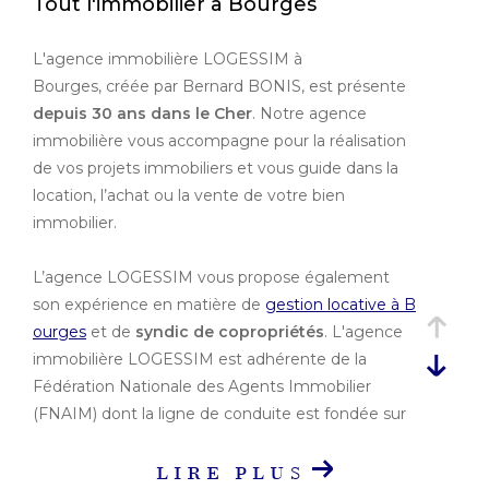
Tout l'immobilier à Bourges
Ville
L'agence immobilière LOGESSIM à
Bourges, créée par Bernard BONIS, est présente
Budget
depuis 30 ans dans le Cher
. Notre agence
Budget
immobilière vous accompagne pour la réalisation
de vos projets immobiliers et vous guide dans la
Surface
location, l’achat ou la vente de votre bien
immobilier.
Surface
Pièces
L’agence LOGESSIM vous propose également
son expérience en matière de
gestion locative à B
Pièces
ourges
et de
syndic de copropriétés
. L'agence
Référence
immobilière LOGESSIM est adhérente de la
Fédération Nationale des Agents Immobilier
(FNAIM) dont la ligne de conduite est fondée sur
le professionnalisme, l'éthique et la déontologie.
AFFINER LES
LIRE PLUS
CRITÈRES