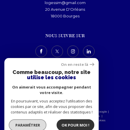
logessim@gmail.com
20 Avenue D'Orléans
18000
bourges
NOUS SUIVRE SUR
On en reste là
Comme beaucoup, notre site
utilise les cookies
ADHÉRENTS
On aimerait vous accompagner pendant
votre visite.
En poursuivant, vous acceptez l'utilisation des
cookies par ce site, afin de vous proposer des
contenus adaptés et réaliser des statistiques !
© 2026 | Tous droits réservés | Traduction powered by Google |
Nos honoraires
Plan du site
Mentions légales
Admin
Nos partenaires
Politique RGPD
Cookies
PARAMÉTRER
OK POUR MOI !