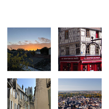
Vous souhaitez acheter, une maison, un
appartement, un terrain dans le département du
Terrasse
Parking
Piscine
Cher ? L'agence SARL LOGESSIM vous propose
FILTRER PAR
un large choix de
biens immobiliers à vendre à Bo
urges
et sa région. Découvrez aussi tous nos
Coups De Coeur
Exclusivités
Nouveautés
biens en location
sur notre site internet : studios,
appartements, maisons, commerces...
RECHERCHER
Vous avez une question ou souhaitez visiter un
bien immobilier ? N’hésitez pas, venez nous
rendre visite ou contactez-nous.