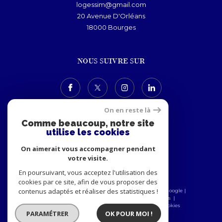
logessim@gmail.com
20 Avenue D'Orléans
18000
bourges
NOUS SUIVRE SUR
On en reste là
Comme beaucoup, notre site
utilise les cookies
ADHÉRENTS
On aimerait vous accompagner pendant
votre visite.
En poursuivant, vous acceptez l'utilisation des
cookies par ce site, afin de vous proposer des
contenus adaptés et réaliser des statistiques !
© 2026 | Tous droits réservés | Traduction powered by Google |
Nos honoraires
Plan du site
Mentions légales
Admin
Nos partenaires
Politique RGPD
Cookies
PARAMÉTRER
OK POUR MOI !