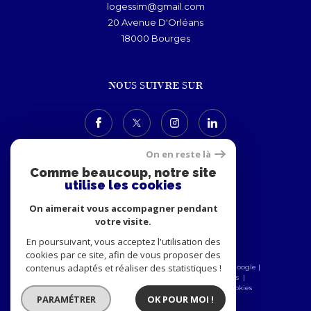
logessim@gmail.com
20 Avenue D'Orléans
18000
bourges
NOUS SUIVRE SUR
On en reste là
Comme beaucoup, notre site
utilise les cookies
ADHÉRENTS
On aimerait vous accompagner pendant
votre visite.
En poursuivant, vous acceptez l'utilisation des
cookies par ce site, afin de vous proposer des
contenus adaptés et réaliser des statistiques !
© 2026 | Tous droits réservés | Traduction powered by Google |
Nos honoraires
Plan du site
Mentions légales
Admin
Nos partenaires
Politique RGPD
Cookies
PARAMÉTRER
OK POUR MOI !