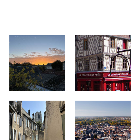
Vous souhaitez acheter, une maison, un
appartement, un terrain dans le département du
Terrasse
Parking
Piscine
Cher ? L'agence SARL LOGESSIM vous propose
FILTRER PAR
un large choix de
biens immobiliers à vendre à Bo
urges
et sa région. Découvrez aussi tous nos
Coups De Coeur
Exclusivités
Nouveautés
biens en location
sur notre site internet : studios,
appartements, maisons, commerces...
RECHERCHER
Vous avez une question ou souhaitez visiter un
bien immobilier ? N’hésitez pas, venez nous
rendre visite ou contactez-nous.