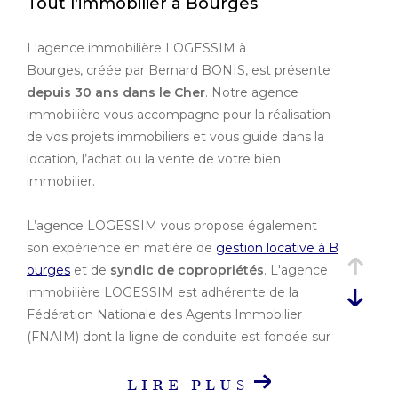
Tout l'immobilier à Bourges
Ville
L'agence immobilière LOGESSIM à
Bourges, créée par Bernard BONIS, est présente
Budget
depuis 30 ans dans le Cher
. Notre agence
Budget
immobilière vous accompagne pour la réalisation
de vos projets immobiliers et vous guide dans la
Surface
location, l’achat ou la vente de votre bien
immobilier.
Surface
Pièces
L’agence LOGESSIM vous propose également
son expérience en matière de
gestion locative à B
Pièces
ourges
et de
syndic de copropriétés
. L'agence
Référence
immobilière LOGESSIM est adhérente de la
Fédération Nationale des Agents Immobilier
(FNAIM) dont la ligne de conduite est fondée sur
le professionnalisme, l'éthique et la déontologie.
AFFINER LES
LIRE PLUS
CRITÈRES