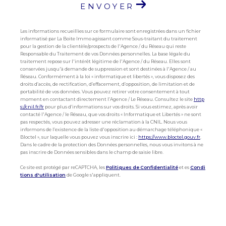
ENVOYER
Les informations recueillies sur ce formulaire sont enregistrées dans un fichier
informatisé par La Boite Immo agissant comme Sous-traitant du traitement
pour la gestion de la clientèle/prospects de l'Agence / du Réseau qui reste
Responsable du Traitement de vos Données personnelles. La base légale du
traitement repose sur l'intérêt légitime de l'Agence / du Réseau. Elles sont
conservées jusqu'à demande de suppression et sont destinées à l'Agence / au
Réseau. Conformément à la loi « informatique et libertés », vous disposez des
droits d’accès, de rectification, d’effacement, d’opposition, de limitation et de
portabilité de vos données. Vous pouvez retirer votre consentement à tout
moment en contactant directement l’Agence / Le Réseau. Consultez le site
http
s://cnil.fr/fr
pour plus d’informations sur vos droits. Si vous estimez, après avoir
contacté l'Agence / le Réseau, que vos droits « Informatique et Libertés » ne sont
pas respectés, vous pouvez adresser une réclamation à la CNIL. Nous vous
informons de l’existence de la liste d'opposition au démarchage téléphonique «
Bloctel », sur laquelle vous pouvez vous inscrire ici :
https://www.bloctel.gouv.fr
.
Dans le cadre de la protection des Données personnelles, nous vous invitons à ne
pas inscrire de Données sensibles dans le champ de saisie libre.
Ce site est protégé par reCAPTCHA, les
Politiques de Confidentialité
et es
Condi
tions d'utilisation
de Google s'appliquent.