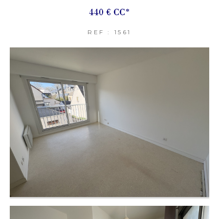
440 €
CC*
REF : 1561