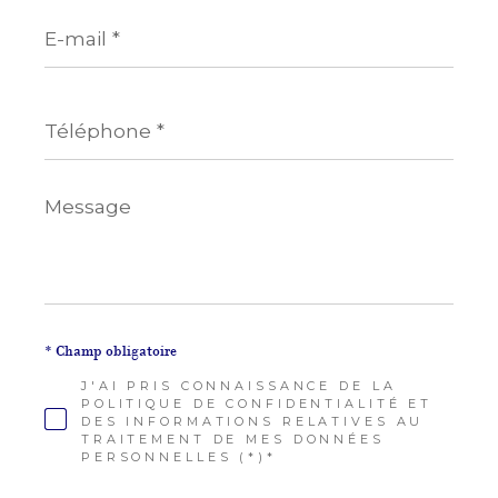
E-
mail
*
Téléphone
*
Message
*
* Champ obligatoire
J'AI PRIS CONNAISSANCE DE LA
POLITIQUE DE CONFIDENTIALITÉ ET
DES INFORMATIONS RELATIVES AU
TRAITEMENT DE MES DONNÉES
PERSONNELLES (*)*