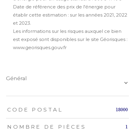
Date de référence des prix de l'énergie pour
établir cette estimation : sur les années 2021, 2022
et 2023.
Les informations sur les risques auxquel ce bien
est exposé sont disponibles sur le site Géorisques :
www.georisques.gouv.fr
général
TRAD_ZEPHYR_Caracteristique
TRAD_ZEPHYR_Valeurs
CODE POSTAL
18000
NOMBRE DE PIÈCES
1