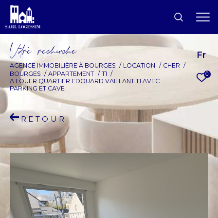
V
o
r
e
r
e
c
e
c
e
Fr
AGENCE IMMOBILIÈRE À BOURGES
LOCATION
CHER
BOURGES
APPARTEMENT
T1
0
A LOUER QUARTIER EDOUARD VAILLANT T1 AVEC
PARKING ET CAVE
RETOUR