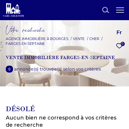
V
o
r
e
r
e
c
e
c
e
Fr
AGENCE IMMOBILIÈRE À BOURGES
VENTE
CHER
FARGES EN SEPTAINE
0
EFFECTUER UNE
RECHERCHE
VENTE IMMOBILIÈRE FARGES-EN-SEPTAINE
et trouver le bien qui correspond à vos
annonce(s) trouvée(s) selon vos critères
0
critères
Type d'offre
Vente
DÉSOLÉ
Type de bien
Aucun bien ne correspond à vos critères
Type de bien
de recherche