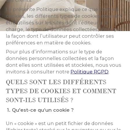
ses clients.
La présente Politique explique ce que sont les
cookies, les différents types de cookies pouvant
être utilisés sur les sites dont l’éditeur a la
charge, le type de données collectées, ainsi que
la façon dont l’utilisateur peut contrôler ses
préférences en matière de cookies.
Pour plus d’informations sur le type de
données personnelles collectées et la façon
dont elles sont utilisées et stockées, nous vous
invitons à consulter notre
Politique RGPD
.
QUELS SONT LES DIFFÉRENTS
TYPES DE COOKIES ET COMMENT
SONT-ILS UTILISÉS ?
1. Qu'est-ce qu’un cookie ?
Un « cookie » est un petit fichier de données