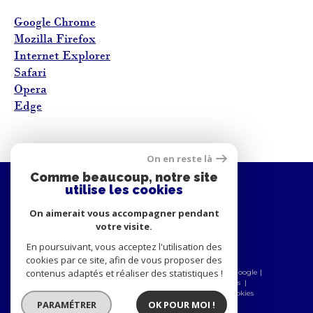
Google Chrome
Mozilla Firefox
Internet Explorer
Safari
Opera
Edge
On en reste là
Comme beaucoup, notre site
utilise les cookies
ADHÉRENTS
On aimerait vous accompagner pendant
votre visite.
En poursuivant, vous acceptez l'utilisation des
cookies par ce site, afin de vous proposer des
contenus adaptés et réaliser des statistiques !
© 2026 | Tous droits réservés | Traduction powered by Google |
Nos honoraires
Plan du site
Mentions légales
Admin
Nos partenaires
Politique RGPD
Cookies
PARAMÉTRER
OK POUR MOI !