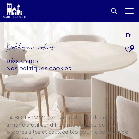
Fr
P
o
i
i
q
u
e
c
o
k
i
e
0
DÉCOUVRIR
Nos politiques cookies
LA BOÎTE IMMO, en sa qualité d’éditeur, est
amené à utiliser différents cookies, sur ses
propres sites et ceux édités pour le compte de