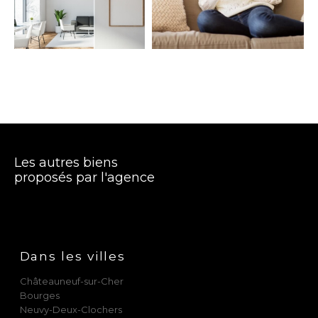
Terrasse
Parking
Piscine
FILTRER PAR
Coups De Coeur
Exclusivités
Nouveautés
RECHERCHER
Les autres biens
proposés par l'agence
Dans les villes
Châteauneuf-sur-Cher
Bourges
Neuvy-Deux-Clochers