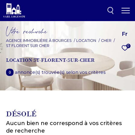
V
o
r
e
r
e
c
e
c
e
Fr
AGENCE IMMOBILIÈRE À BOURGES
LOCATION
CHER
ST FLORENT SUR CHER
0
EFFECTUER UNE
RECHERCHE
LOCATION ST-FLORENT-SUR-CHER
et trouver le bien qui correspond à vos
annonce(s) trouvée(s) selon vos critères
0
critères
Type d'offre
Location
DÉSOLÉ
Type de bien
Aucun bien ne correspond à vos critères
Type de bien
de recherche